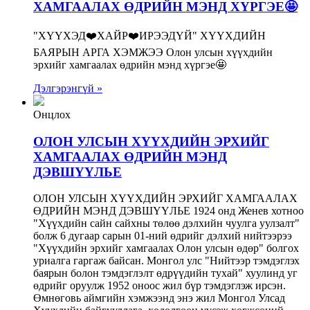
ХАМГААЛАХ ӨДРИЙН МЭНД ХҮРГЭЕ🤩
"ХҮҮХЭД❤️ХАЙР❤️ИРЭЭДҮЙ" ХҮҮХДИЙН
БАЯРЫН АРГА ХЭМЖЭЭ Олон улсын хүүхдийн
эрхийг хамгаалах өдрийн мэнд хүргэе🤩
Дэлгэрэнгүй »
Онцлох
ОЛОН УЛСЫН ХҮҮХДИЙН ЭРХИЙГ
ХАМГААЛАХ ӨДРИЙН МЭНД
ДЭВШҮҮЛЬЕ
ОЛОН УЛСЫН ХҮҮХДИЙН ЭРХИЙГ ХАМГААЛАХ
ӨДРИЙН МЭНД ДЭВШҮҮЛЬЕ 1924 онд Женев хотноо
"Хүүхдийн сайн сайхны төлөө дэлхийн чуулга уулзалт"
болж 6 дугаар сарын 01-ний өдрийг дэлхий нийтээрээ
"Хүүхдийн эрхийг хамгаалах Олон улсын өдөр" болгох
уриалга гаргаж байсан. Монгол улс "Нийтээр тэмдэглэх
баярын болон тэмдэглэлт өдрүүдийн тухай" хуулинд уг
өдрийг оруулж 1952 оноос жил бүр тэмдэглэж ирсэн.
Өмнөговь аймгийн хэмжээнд энэ жил Монгол Улсад