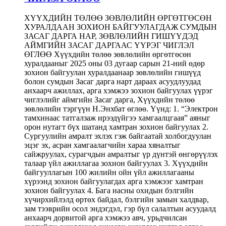
ХҮҮХДИЙН ТӨЛӨӨ ЗӨВЛӨЛИЙН ӨРГӨТГӨСӨН
ХУРАЛДААН ЗОХИОН БАЙГУУЛАГДАЖ СУМДЫН
ЗАСАГ ДАРГА НАР, ЗӨВЛӨЛИЙН ГИШҮҮДЭД
АЙМГИЙН ЗАСАГ ДАРГААС ҮҮРЭГ ЧИГЛЭЛ
ӨГЛӨӨ Хүүхдийн төлөө зөвлөлийн өргөтгөсөн
хуралдааныг 2025 оны 03 дугаар сарын 21-ний өдөр
зохион байгуулан хуралдаанаар зөвлөлийн гишүүд
болон сумдын Засаг дарга нарт дараах асуудлуудад
анхаарч ажиллах, арга хэмжээ зохион байгуулах үүрэг
чиглэлийг аймгийн Засаг дарга, Хүүхдийн төлөө
зөвлөлийн тэргүүн Н.Энхбат өглөө. Үүнд: 1. “Электрон
тамхинаас татгалзаж ирээдүйгээ хамгаалцгаая” аяныг
орон нутагт бүх шатанд хамтран зохион байгуулах 2.
Сургуулийн амралт эхлэх гэж байгаатай холбогдуулан
эцэг эх, асран хамгаалагчийн хараа хяналтыг
сайжруулах, сурагчдын амралтыг үр дүнтэй өнгөрүүлэх
талаар үйл ажиллагаа зохион байгуулах 3. Хүүхдийн
байгууллагын 100 жилийн ойн үйл ажиллагааны
хүрээнд зохион байгуулагдах арга хэмжээг хамтран
зохион байгуулах 4. Бага насны охидын бэлгийн
хүчирхийлэлд өртөх байдал, бэлгийн замын халдвар,
зам тээврийн осол эндэгдэл, гэр бүл салалтын асуудалд
анхаарч дорвитой арга хэмжээ авч, урьдчилсан