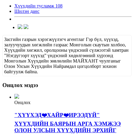
Хүүхдийн тусламж 108
Шилэн данс
Засгийн газрын хэрэгжүүлэгч агентлаг Гэр бүл, хүүхэд,
залуучуудын хөгжлийн газраас Монголын скаутын холбоо,
Хүүхдийн хөгжил, оролцооны үндэсний сүлжээтэй хамтран
"Нэгдүгээрт хүүхэд” үндэсний хөдөлгөөний хүрээнд
Монголын Хүүхдийн зөвлөлийн МАЙХАНТ чуулганыг
Олон Улсын Хүүхдийн Найрамдал цогцолборт зохион
байгуулж байна.
Онцлох мэдээ
Онцлох
"ХҮҮХЭД❤️ХАЙР❤️ИРЭЭДҮЙ"
ХҮҮХДИЙН БАЯРЫН АРГА ХЭМЖЭЭ
ОЛОН УЛСЫН ХҮҮХДИЙН ЭРХИЙГ