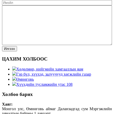
ЦАХИМ ХОЛБООС
Хөдөлмөр, нийгмийн хамгааллын яам
Гэр бүл, хүүхэд, залуучууд хөгжлийн газар
Өмнөговь
Хүүхдийн тусламжийн утас 108
Холбоо барих
Хаяг:
Монгол улс, Өмнөговь аймаг Даланзадгад сум Мэргэжлийн
хяналтын байрны 1 давхарт