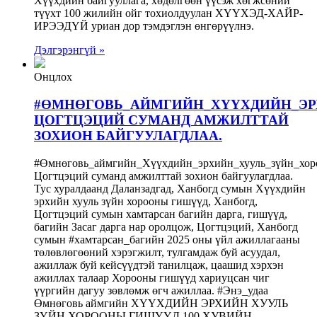
Хүүхдийн байгууллага, хөдөлгөөн үүсэж хөгжсөний
түүхт 100 жилийн ойг тохиолдуулан ХҮҮХЭД-ХАЙР-
ИРЭЭДҮЙ уриан дор тэмдэглэн өнгөрүүлнэ.
Дэлгэрэнгүй »
Онцлох
#ӨМНӨГОВЬ_АЙМГИЙН_ХҮҮХДИЙН_ЭР
ЦОГТЦЭЦИЙ СУМАНД АМЖИЛТТАЙ
ЗОХИОН БАЙГУУЛАГДЛАА.
#Өмнөговь_аймгийн_Хүүхдийн_эрхийн_хууль_зүйн_хор
Цогтцэций суманд амжилттай зохион байгуулагдлаа.
Тус хуралдаанд Даланзадгад, Ханбогд сумын Хүүхдийн
эрхийн хууль зүйн хорооны гишүүд, Ханбогд,
Цогтцэций сумын хамтарсан багийн дарга, гишүүд,
багийн Засаг дарга нар оролцож, Цогтцэций, Ханбогд
сумын #хамтарсан_багийн 2025 оны үйл ажиллагааны
төлөвлөгөөний хэрэгжилт, тулгамдаж буй асуудал,
ажиллаж буй кейсүүдтэй танилцаж, цаашид хэрхэн
ажиллах талаар Хорооны гишүүд хариуцсан чиг
үүргийн дагуу зөвлөмж өгч ажиллаа. #Энэ_удаа
Өмнөговь аймгийн ХҮҮХДИЙН ЭРХИЙН ХУУЛЬ
ЗҮЙН ХОРООНЫ ГИШҮҮД 100 ХУВИЙН