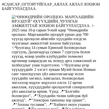
#САНСАР_ОГТОРГУЙГААР_АЯЛАХ АЯЛАЛ ЗОХИОН
БАЙГУУЛАГДЛАА.