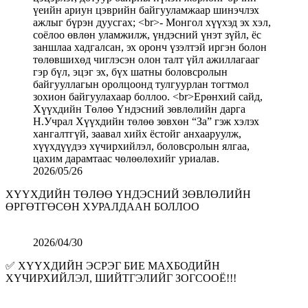
2026/05/26
ХҮҮХДИЙН ТӨЛӨӨ ҮНДЭСНИЙ ЗӨВЛӨЛИЙН
ӨРГӨТГӨСӨН ХУРАЛДААН БОЛЛОО
2026/04/30
✅ ХҮҮХДИЙН ЭСРЭГ БИЕ МАХБОДИЙН
ХҮЧИРХИЙЛЭЛ, ШИЙТГЭЛИЙГ ЗОГСООЁ!!!