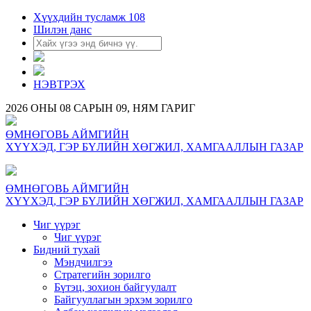
Хүүхдийн тусламж 108
Шилэн данс
НЭВТРЭХ
2026 ОНЫ 08 САРЫН 09, НЯМ ГАРИГ
ӨМНӨГОВЬ АЙМГИЙН
ХҮҮХЭД, ГЭР БҮЛИЙН ХӨГЖИЛ, ХАМГААЛЛЫН ГАЗАР
ӨМНӨГОВЬ АЙМГИЙН
ХҮҮХЭД, ГЭР БҮЛИЙН ХӨГЖИЛ, ХАМГААЛЛЫН ГАЗАР
Чиг үүрэг
Чиг үүрэг
Бидний тухай
Мэндчилгээ
Стратегийн зорилго
Бүтэц, зохион байгуулалт
Байгууллагын эрхэм зорилго