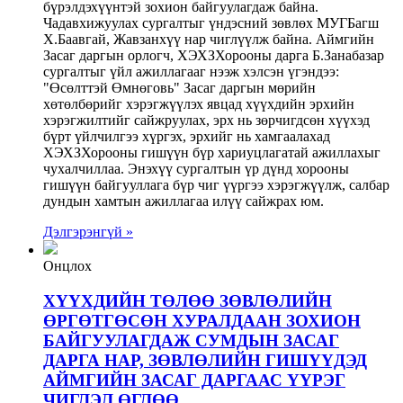
бүрэлдэхүүнтэй зохион байгуулагдаж байна.
Чадавхижуулах сургалтыг үндэсний зөвлөх МУГБагш
Х.Баавгай, Жавзанхүү нар чиглүүлж байна. Аймгийн
Засаг даргын орлогч, ХЭХЗХорооны дарга Б.Занабазар
сургалтыг үйл ажиллагааг нээж хэлсэн үгэндээ:
"Өсөлттэй Өмнөговь" Засаг даргын мөрийн
хөтөлбөрийг хэрэгжүүлэх явцад хүүхдийн эрхийн
хэрэгжилтийг сайжруулах, эрх нь зөрчигдсөн хүүхэд
бүрт үйлчилгээ хүргэх, эрхийг нь хамгаалахад
ХЭХЗХорооны гишүүн бүр хариуцлагатай ажиллахыг
чухалчиллаа. Энэхүү сургалтын үр дүнд хорооны
гишүүн байгууллага бүр чиг үүргээ хэрэгжүүлж, салбар
дундын хамтын ажиллагаа илүү сайжрах юм.
Дэлгэрэнгүй »
Онцлох
ХҮҮХДИЙН ТӨЛӨӨ ЗӨВЛӨЛИЙН
ӨРГӨТГӨСӨН ХУРАЛДААН ЗОХИОН
БАЙГУУЛАГДАЖ СУМДЫН ЗАСАГ
ДАРГА НАР, ЗӨВЛӨЛИЙН ГИШҮҮДЭД
АЙМГИЙН ЗАСАГ ДАРГААС ҮҮРЭГ
ЧИГЛЭЛ ӨГЛӨӨ