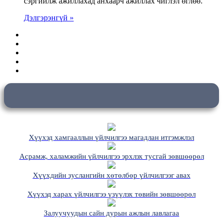
сэргийлж ажиллахад анхаарч ажиллах чиглэл өглөө.
Дэлгэрэнгүй »
Хүүхэд хамгааллын үйлчилгээ магадлан итгэмжлэл
Асрамж, халамжийн үйлчилгээ эрхлэх тусгай зөвшөөрөл
Хүүхдийн зуслангийн хөтөлбөр үйлчилгээг авах
Хүүхэд харах үйлчилгээ үзүүлэх төвийн зөвшөөрөл
Залуучуудын сайн дурын ажлын лавлагаа