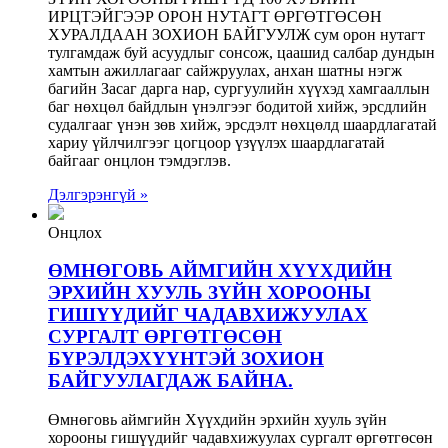
ИРЦТЭЙГЭЭР ОРОН НУТАГТ ӨРГӨТГӨСӨН
ХУРАЛДААН ЗОХИОН БАЙГУУЛЖ сум орон нутагт
тулгамдаж буй асуудлыг сонсож, цаашид салбар дундын
хамтын ажиллагааг сайжруулах, анхан шатны нэгж
багийн Засаг дарга нар, сургуулийн хүүхэд хамгааллын
баг нөхцөл байдлын үнэлгээг бодитой хийж, эрсдлийн
судалгааг үнэн зөв хийж, эрсдэлт нөхцөлд шаардлагатай
хариу үйлчилгээг цогцоор үзүүлэх шаардлагатай
байгааг онцлон тэмдэглэв.
Дэлгэрэнгүй »
Онцлох
ӨМНӨГОВЬ АЙМГИЙН ХҮҮХДИЙН
ЭРХИЙН ХУУЛЬ ЗҮЙН ХОРООНЫ
ГИШҮҮДИЙГ ЧАДАВХИЖУУЛАХ
СУРГАЛТ ӨРГӨТГӨСӨН
БҮРЭЛДЭХҮҮНТЭЙ ЗОХИОН
БАЙГУУЛАГДАЖ БАЙНА.
Өмнөговь аймгийн Хүүхдийн эрхийн хууль зүйн
хорооны гишүүдийг чадавхижуулах сургалт өргөтгөсөн